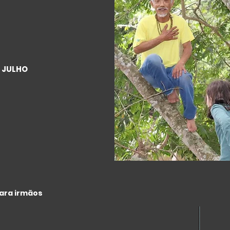
 JULHO
ara irmãos