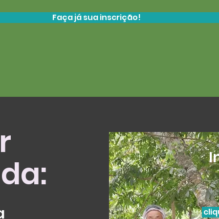
Faça já sua inscrição!
r
I
da:
a
cli