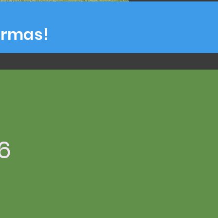
urmas!
6