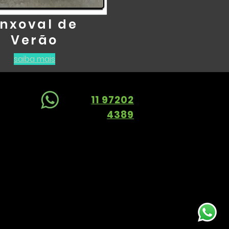
nxoval de
Verão
saiba mais
r mais?
11 97202
a gente!
4389
nas Redes Sociais: