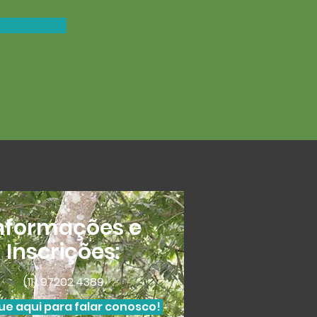
nformações e
Inscrições:
(11) 97202.4389
que aqui para falar conosco!