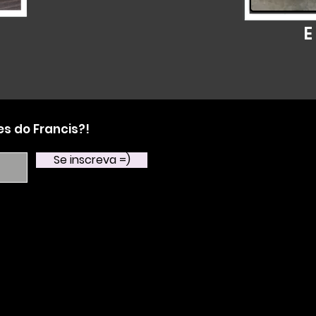
E
s do Francis?!
Quer sabe
Entre em contato com 
Se inscreva =)
Curta o Franciscando 
©2018 desenvolvido por
Elemento Cultural