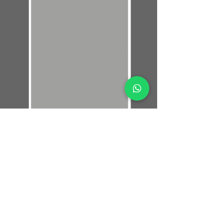
IRMÃ ÁGUA
Watsu, jogos e brincadeiras
na
água, primeiros socorros.
saiba mais